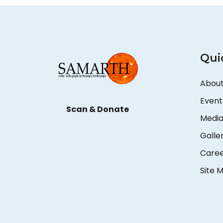
Qui
About
Event
Scan & Donate
Medi
Galle
Care
Site 