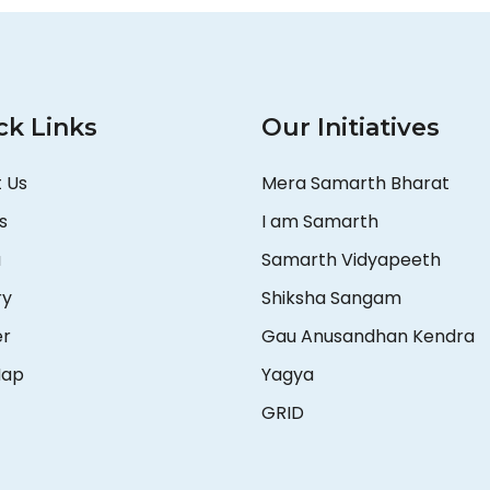
ck Links
Our Initiatives
 Us
Mera Samarth Bharat
s
I am Samarth
a
Samarth Vidyapeeth
ry
Shiksha Sangam
er
Gau Anusandhan Kendra
Map
Yagya
GRID