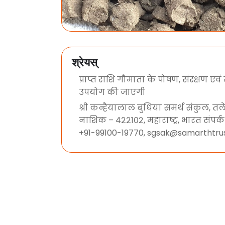
श्रेयस्
प्राप्त राशि गौमाता के पोषण, संरक्षण एवं
उपयोग की जाएगी
श्री कन्हैयालाल बुधिया समर्थ संकुल, तलेग
नाशिक – ४२२१०२, महाराष्ट्र, भारत संपर्क
+91-99100-19770, sgsak@samarthtrus