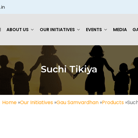
.in
E
ABOUT US
OUR INITIATIVES
EVENTS
MEDIA
GA
Suchi Tikiya
Home
»
Our Initiatives
»
Gau Samvardhan
»
Products
»
Such