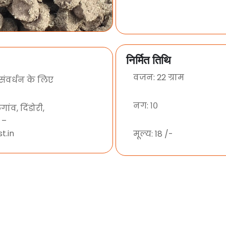
निर्मित तिथि
वजन: 22 ग्राम
 संवर्धन के लिए
नग: १०
ांव, दिंडोरी,
 –
t.in
मूल्य: 18 /-